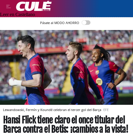
Leer en Castellano
Pásate al MODO AHORRO
Lewandowski, Fermín y Koundé celebran el tercer gol del Barça
EFE
Hansi Flick tiene claro el once titular del
Barça contra el Betis: ¡cambios a la vista!