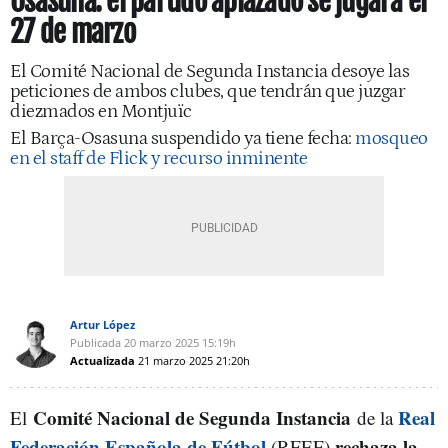
Osasuna: el partido aplazado se jugará el
27 de marzo
El Comité Nacional de Segunda Instancia desoye las
peticiones de ambos clubes, que tendrán que juzgar
diezmados en Montjuïc
El Barça-Osasuna suspendido ya tiene fecha:
mosqueo
en el staff de Flick y recurso inminente
Artur López
Publicada
20 marzo 2025
15:19h
Actualizada
21 marzo 2025
21:20h
Comité Nacional de Segunda Instancia
Real
El
de la
Federación Española de Fútbol
rechaza la
(RFEF)