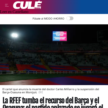
Leer en Castellano
Pásate al MODO AHORRO
El cartel que anuncia la muerte del doctor Carles Miñarro y la suspensión del
Barça-Osasuna en Montjuïc
EFE
La RFEF tumba el recurso del Barça y el