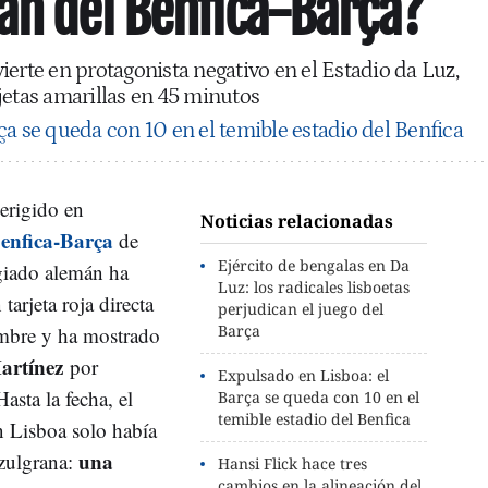
án del Benfica-Barça?
ierte en protagonista negativo en el Estadio da Luz,
jetas amarillas en 45 minutos
ça se queda con 10 en el temible estadio del Benfica
erigido en
Noticias relacionadas
enfica-Barça
de
Ejército de bengalas en Da
egiado alemán ha
Luz: los radicales lisboetas
tarjeta roja directa
perjudican el juego del
Barça
mbre y ha mostrado
Martínez
por
Expulsado en Lisboa: el
Hasta la fecha, el
Barça se queda con 10 en el
temible estadio del Benfica
n Lisboa solo había
una
azulgrana:
Hansi Flick hace tres
cambios en la alineación del