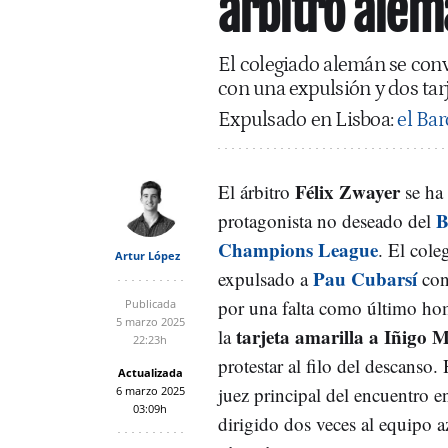
árbitro alem
El colegiado alemán se conv
con una expulsión y dos tar
Expulsado en Lisboa:
el Bar
Félix Zwayer
El árbitro
se ha 
B
protagonista no deseado del
Champions League
. El col
Artur López
Pau Cubarsí
expulsado a
con 
por una falta como último ho
Publicada
5 marzo 2025
tarjeta amarilla a Iñigo 
la
22:23h
protestar al filo del descanso. 
Actualizada
juez principal del encuentro e
6 marzo 2025
03:09h
dirigido dos veces al equipo 