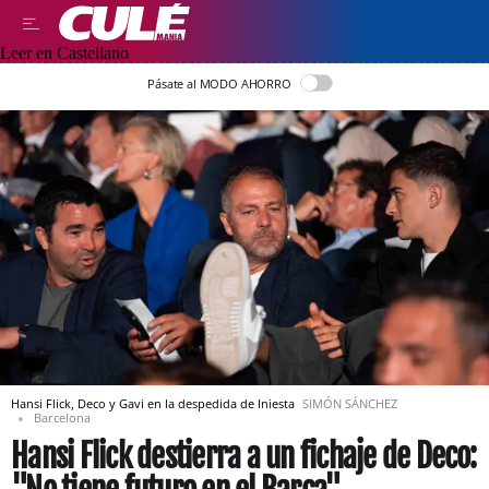
Leer en Castellano
Pásate al MODO AHORRO
Hansi Flick, Deco y Gavi en la despedida de Iniesta
SIMÓN SÁNCHEZ
Barcelona
Hansi Flick destierra a un fichaje de Deco: