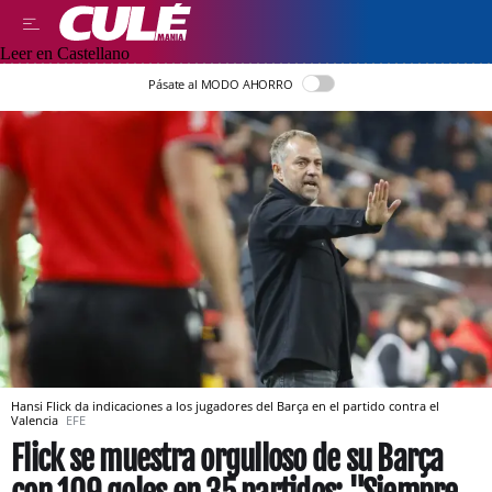
Leer en Castellano
Pásate al MODO AHORRO
Hansi Flick da indicaciones a los jugadores del Barça en el partido contra el
Valencia
EFE
Flick se muestra orgulloso de su Barça