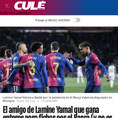
Leer en Castellano
Pásate al MODO AHORRO
Lamine Yamal felicita a Balde por la asistencia en el Barça-Valencia disputado en
Montjuïc
Òscar Gil Coy
CULEMANÍA
El amigo de Lamine Yamal que gana