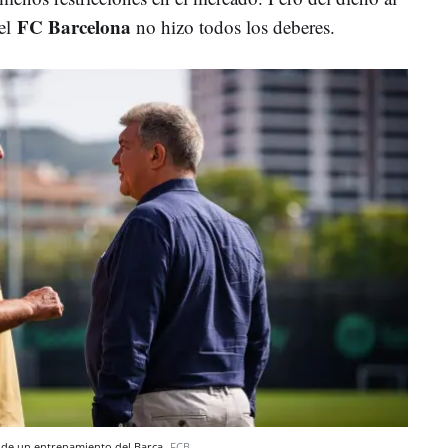
FC Barcelona
 el
no hizo todos los deberes.
s de un entrenamiento del Barça
FCB