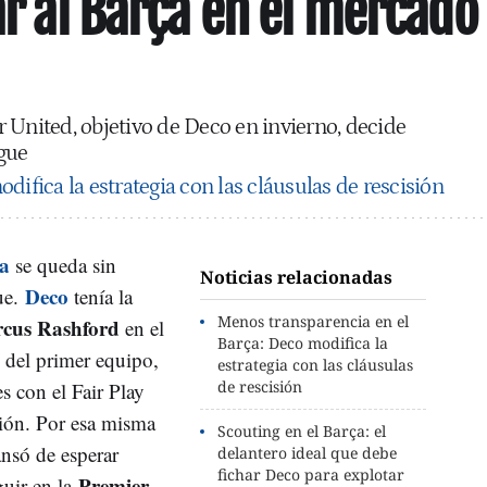
ar al Barça en el mercado
 United, objetivo de Deco en invierno, decide
gue
difica la estrategia con las cláusulas de rescisión
a
se queda sin
Noticias relacionadas
Deco
que.
tenía la
Menos transparencia en el
cus Rashford
en el
Barça: Deco modifica la
s del primer equipo,
estrategia con las cláusulas
de rescisión
s con el Fair Play
ción. Por esa misma
Scouting en el Barça: el
ansó de esperar
delantero ideal que debe
fichar Deco para explotar
Premier
guir en la