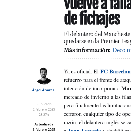
vuelve a fall
de fichajes
El delantero del Manchester
quedarse en la Premier Lea
Más información:
Deco mo
FC Barcelon
Ya es oficial. El
refuerzo para el frente de ata
Mar
intención de incorporar a
Ángel Álvarez
mercado de invierno a las fila
pero finalmente las limitacione
Publicada
2 febrero 2025
cerraron cualquier tipo de op
23:27h
razón, el delantero inglés se c
Actualizada
Joan Laporta
a
y decidió se
3 febrero 2025