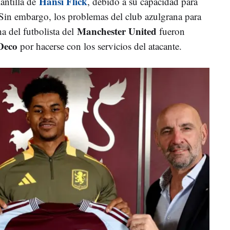
Hansi Flick
lantilla de
, debido a su capacidad para
 Sin embargo, los problemas del club azulgrana para
Manchester United
cha del futbolista del
fueron
Deco
por hacerse con los servicios del atacante.