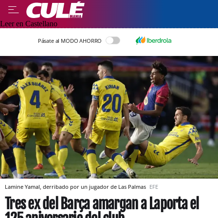
Leer en Castellano
Pásate al MODO AHORRO
Lamine Yamal, derribado por un jugador de Las Palmas
EFE
Tres ex del Barça amargan a Laporta el