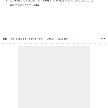
El aviso de Koeman sobre Frenkie de Jong que pone
los pelos de punta
TER STEGEN
IÑAKI PEÑA
DECO
SZCZESNY