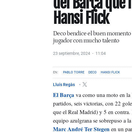
del Barça que 
Hansi Flick
Deco bendice el buen momento d
jugador con mucho talento
23 septiembre, 2024
11:04
PABLO TORRE
DECO
HANSI FLICK
Lluís Regàs
El Barça
va como una moto en la 
partidos, seis victorias, con 22 gol
que el Real Madrid) y 5 en contra
equipo azulgrana se sobrepuso a la
Marc André Ter Stegen
en un par