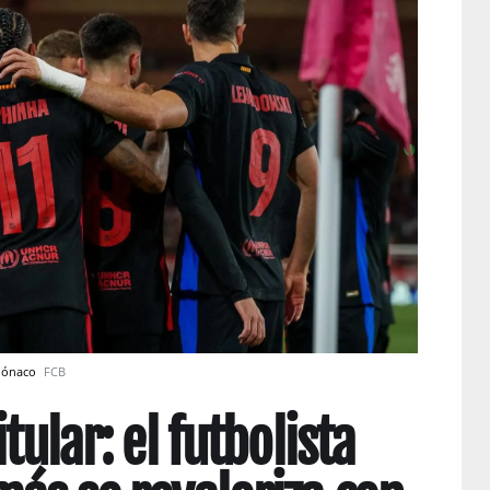
 Mónaco
FCB
tular: el futbolista