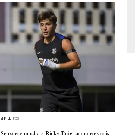
si Flick
FCB
Ricky Puig
o. Se parece mucho a
, aunque es más