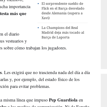
El sorprendente sueldo de
ucha importancia
Flick en el Barça desvelado
testa más que
desde Alemania (supera a
Xavi)
La Champions del Real
Madrid deja más tocado al
n el diario
Barça de Laporta
sus vestuarios y
es sobre cómo trabajan los jugadores.
s
. Les exigirá que no trascienda nada del día a día
arlas y, por ejemplo, del estado físico de los
eción para evitar problemas.
Pep Guardiola
 la misma línea que impuso
en
ales
a los medios de comunicación. Ni de España