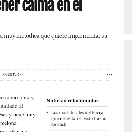
ener calma en el
na muy metódica que quiere implementar su
HANSI FLICK
co como pocos,
Noticias relacionadas
studiado al
Los dos laterales del Barça
eses y tiene muy
que necesitan el visto bueno
arcelona
de Flick
muy ofensivo,