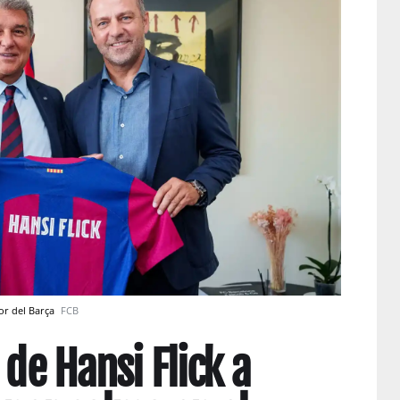
or del Barça
FCB
 de Hansi Flick a