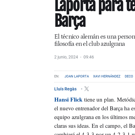
Laporta para t
Barça
El técnico alemán es una perso
filosofía en el club azulgrana
2 junio, 2024
09:46
JOAN LAPORTA
XAVI HERNÁNDEZ
DECO
Lluís Regàs
Hansi Flick
tiene un plan. Metódi
el nuevo entrenador del Barça ha e
equipo azulgrana en los últimos m
claras sus ideas. En el campo, el B
cambiará el 4-3-3 por un 4-2-3-1 