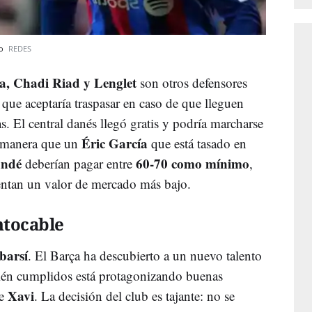
vo
REDES
a, Chadi Riad y Lenglet
son otros defensores
que aceptaría traspasar en caso de que lleguen
s. El central danés llegó gratis y podría marcharse
Éric García
l manera que un
que está tasado en
ndé
60-70 como mínimo
deberían pagar entre
,
ntan un valor de mercado más bajo.
ntocable
barsí
. El Barça ha descubierto a un nuevo talento
ién cumplidos está protagonizando buenas
Xavi
de
. La decisión del club es tajante: no se