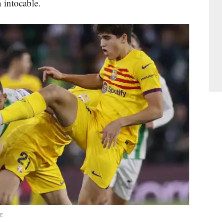
n intocable.
E