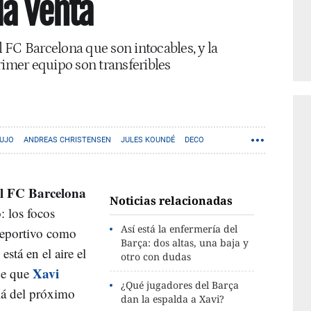
la venta
 FC Barcelona que son intocables, y la
rimer equipo son transferibles
UJO
ANDREAS CHRISTENSEN
JULES KOUNDÉ
DECO
el FC Barcelona
Noticias relacionadas
: los focos
Así está la enfermería del
deportivo como
Barça: dos altas, una baja y
stá en el aire el
otro con dudas
Xavi
de que
¿Qué jugadores del Barça
lá del próximo
dan la espalda a Xavi?