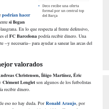
Deco recibe una oferta
formal por un central top
podrían hacer
e
del Barça
si llegan
mente
laugrana. En lo que respecta al frente defensivo,
FC Barcelona
es el
podría recibir dinero. Una
e --y necesaria-- para ayudar a sanear las arcas del
mejor valorados
dreas Christensen, Íñigo Martínez, Éric
y Clément Lenglet
son algunos de los futbolistas
a recibir dinero.
Ronald Araujo
 de eso no hay duda. Por
, por