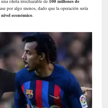
100 millones de
a una oferta irrechazable de
sase por algo menos, dado que la operación sería
 nivel económico
.