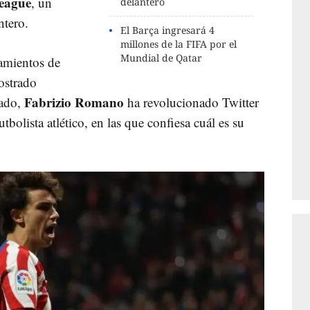
eague
, un
delantero
antero.
El Barça ingresará 4
millones de la FIFA por el
Mundial de Qatar
amientos de
ostrado
Fabrizio Romano
ado,
ha revolucionado Twitter
futbolista atlético, en las que confiesa cuál es su