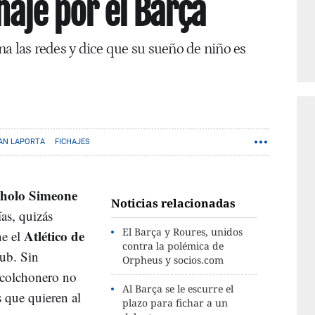
chaje por el Barça
a las redes y dice que su sueño de niño es
AN LAPORTA
FICHAJES
Cholo Simeone
Noticias relacionadas
ías, quizás
El Barça y Roures, unidos
Atlético de
ne el
contra la polémica de
lub. Sin
Orpheus y socios.com
 colchonero no
Al Barça se le escurre el
s que quieren al
plazo para fichar a un