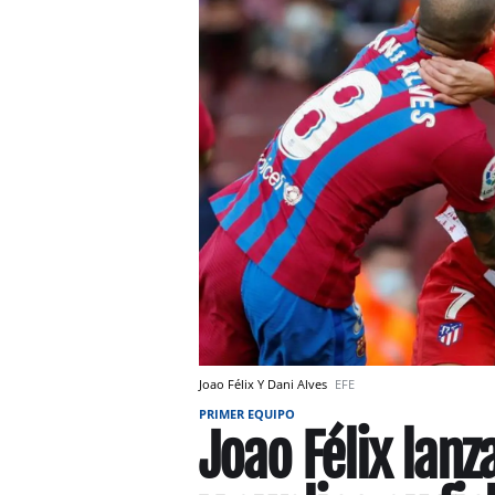
Joao Félix Y Dani Alves
EFE
PRIMER EQUIPO
Joao Félix lan