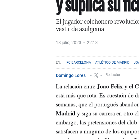
y suplica su fi
El jugador colchonero revolucion
vestir de azulgrana
18 julio, 2023
22:13
FC BARCELONA
ATLÉTICO DE MADRID
JO
Domingo Lores
Redactor
Joao Félix y el 
La relación entre
está más que rota. Es cuestión de d
semanas, que el portugués abando
Madrid
y siga su carrera en otro c
embargo, las pretensiones del club
satisfacen a ninguno de los equipo