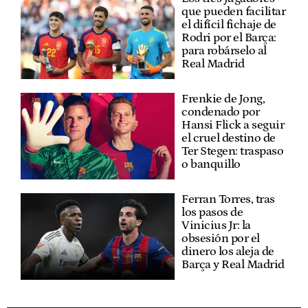
que pueden facilitar
el difícil fichaje de
Rodri por el Barça:
para robárselo al
Real Madrid
Frenkie de Jong,
condenado por
Hansi Flick a seguir
el cruel destino de
Ter Stegen: traspaso
o banquillo
Ferran Torres, tras
los pasos de
Vinicius Jr: la
obsesión por el
dinero los aleja de
Barça y Real Madrid