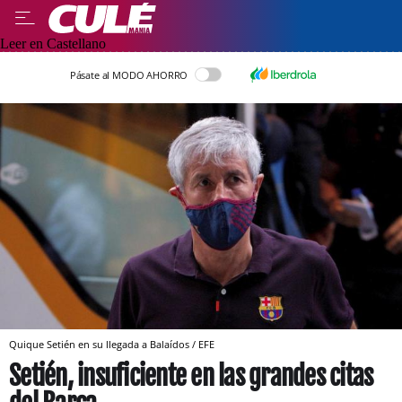
Leer en Castellano
Pásate al MODO AHORRO
Quique Setién en su llegada a Balaídos / EFE
Setién, insuficiente en las grandes citas