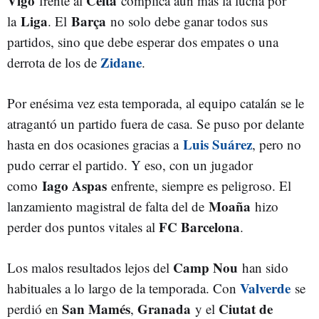
Vigo
Celta
frente al
complica aún más la lucha por
Liga
Barça
la
. El
no solo debe ganar todos sus
partidos, sino que debe esperar dos empates o una
Zidane
derrota de los de
.
Por enésima vez esta temporada, al equipo catalán se le
atragantó un partido fuera de casa. Se puso por delante
Luis Suárez
hasta en dos ocasiones gracias a
, pero no
pudo cerrar el partido. Y eso, con un jugador
Iago Aspas
como
enfrente, siempre es peligroso. El
Moaña
lanzamiento magistral de falta del de
hizo
FC Barcelona
perder dos puntos vitales al
.
Camp Nou
Los malos resultados lejos del
han sido
Valverde
habituales a lo largo de la temporada. Con
se
San Mamés
Granada
Ciutat de
perdió en
,
y el