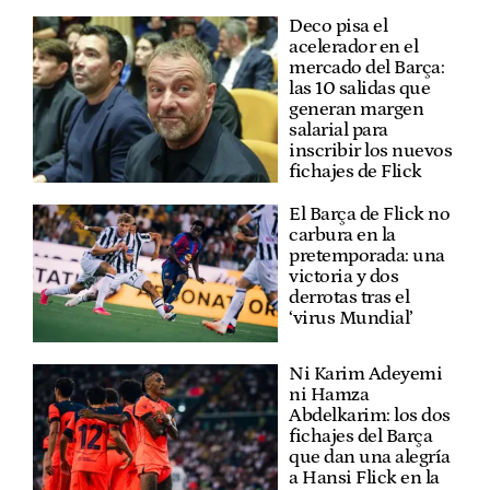
Deco pisa el
acelerador en el
mercado del Barça:
las 10 salidas que
generan margen
salarial para
inscribir los nuevos
fichajes de Flick
El Barça de Flick no
carbura en la
pretemporada: una
victoria y dos
derrotas tras el
‘virus Mundial’
Ni Karim Adeyemi
ni Hamza
Abdelkarim: los dos
fichajes del Barça
que dan una alegría
a Hansi Flick en la