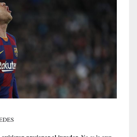
/REDES
 quisieron presionar al jugador
. No es la gran