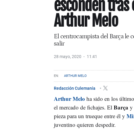
esconden tras 
Arthur Melo
El centrocampista del Barça le c
salir
28 mayo, 2020
11:41
ARTHUR MELO
Redacción Culemanía
Arthur Melo
ha sido en los últim
Barça
el mercado de fichajes. El
y 
Mi
pieza para un trueque entre él y
juventino quieren despedir.