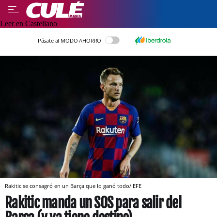
Leer en Castellano
Pásate al MODO AHORRO
Rakitic se consagró en un Barça que lo ganó todo/ EFE
Rakitic manda un SOS para salir del