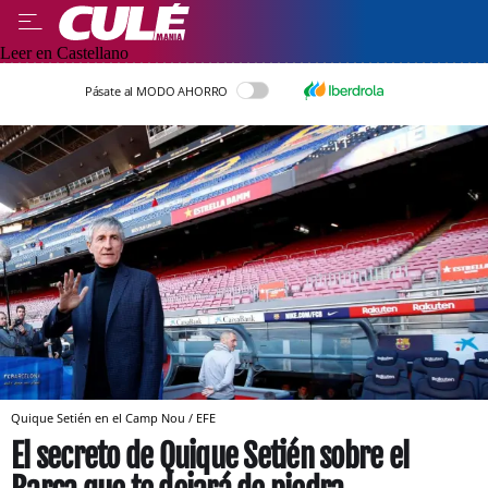
Leer en Castellano
Pásate al MODO AHORRO
Quique Setién en el Camp Nou / EFE
El secreto de Quique Setién sobre el