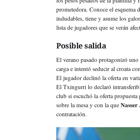
los pesos pesados de la plantilla y
prometedora. Conoce el esquema d
indudables, tiene y asume los galo
lista de jugadores que se verán afe
Posible salida
El verano pasado protagonizó uno 
carga e intentó seducir al croata c
El jugador declinó la oferta en var
El Txingurri lo declaró intransferi
club si escuchó la oferta propuesta
Nasser 
sobre la mesa y con la que
contratación.