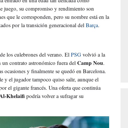
 ha entrado en una edad tan delicada como
e juego, su compromiso y rendimiento son
nes que le corresponden, pero su nombre está en la
ctados por la transición generacional del
Barça
.
de los culebrones del verano. El
PSG
volvió a la
Camp Nou
on un contrato astronómico fuera del
.
ias ocasiones y finalmente se quedó en Barcelona.
ble y el jugador tampoco quiso salir, aunque el
 por el gigante francés. Una oferta que continúa
Al-Khelaifi
podría volver a sufragar su