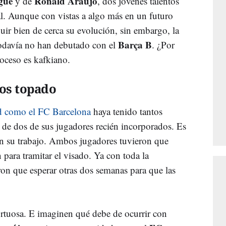
gué
Ronald Araújo
y de
, dos jóvenes talentos
al. Aunque con vistas a algo más en un futuro
uir bien de cerca su evolución, sin embargo, la
Barça B
 todavía no han debutado con el
. ¿Por
oceso es kafkiano.
os topado
d como el FC Barcelona
haya tenido tantos
s de dos de sus jugadores recién incorporados. Es
n su trabajo. Ambos jugadores tuvieron que
n para tramitar el visado. Ya con toda la
on que esperar otras dos semanas para que las
 tortuosa. E imaginen qué debe de ocurrir con