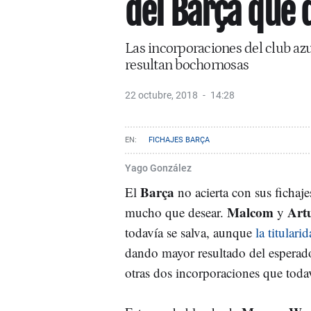
del Barça que 
Las incorporaciones del club az
resultan bochornosas
22 octubre, 2018
14:28
FICHAJES BARÇA
Yago González
Barça
El
no acierta con sus fichaj
Malcom
Art
mucho que desear.
y
todavía se salva, aunque
la titular
dando mayor resultado del esperad
otras dos incorporaciones que toda