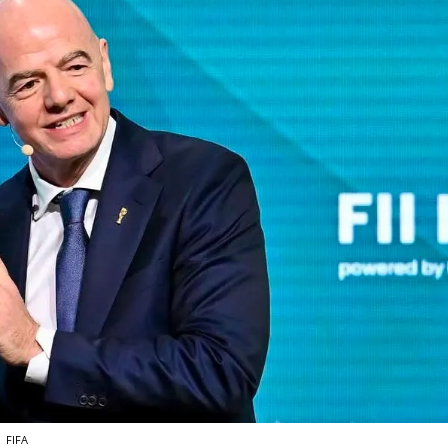
A
FIFA