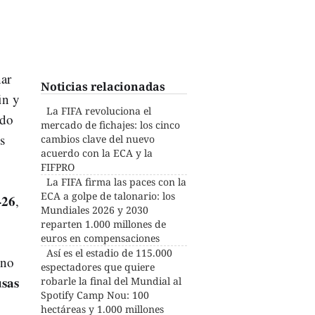
nar
Noticias relacionadas
in y
La FIFA revoluciona el
ido
mercado de fichajes: los cinco
s
cambios clave del nuevo
acuerdo con la ECA y la
FIFPRO
La FIFA firma las paces con la
ECA a golpe de talonario: los
-26
,
Mundiales 2026 y 2030
reparten 1.000 millones de
euros en compensaciones
Así es el estadio de 115.000
ino
espectadores que quiere
sas
robarle la final del Mundial al
Spotify Camp Nou: 100
hectáreas y 1.000 millones