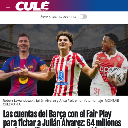
LLEGIR EN CATALÀ
Pásate al MODO AHORRO
Robert Lewandowski, Julián Álvarez y Ansu Fati, en un fotomontaje
MONTAJE
CULEMANIA
Las cuentas del Barça con el Fair Play
para fichar a Julián Álvarez: 64 millones