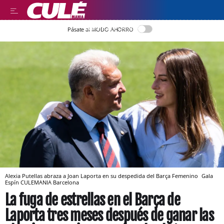
LLEGIR EN CATALÀ
Pásate al MODO AHORRO
Alexia Putellas abraza a Joan Laporta en su despedida del Barça Femenino
Gala
Espín
CULEMANIA
Barcelona
La fuga de estrellas en el Barça de
Laporta tres meses después de ganar las