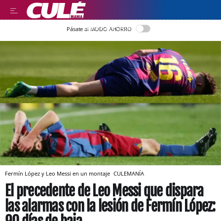
LLEGIR EN CATALÀ
Pásate al MODO AHORRO
Fermín López y Leo Messi en un montaje
CULEMANÍA
El precedente de Leo Messi que dispara
las alarmas con la lesión de Fermín López: