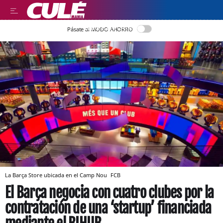
LLEGIR EN CATALÀ
Pásate al MODO AHORRO
La Barça Store ubicada en el Camp Nou
FCB
El Barça negocia con cuatro clubes por la
contratación de una ‘startup’ financiada