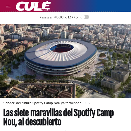
LEER EN CASTELLANO
Pásate al MODO AHORRO
'Render' del futuro Spotify Camp Nou ya terminado
FCB
Las siete maravillas del Spotify Camp
Nou, al descubierto