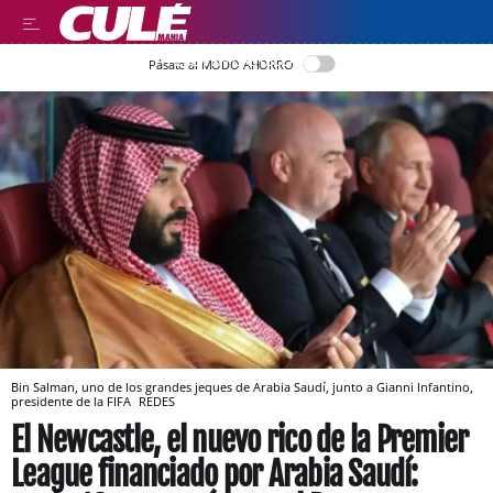
LEER EN CASTELLANO
Pásate al MODO AHORRO
Bin Salman, uno de los grandes jeques de Arabia Saudí, junto a Gianni Infantino,
presidente de la FIFA
REDES
El Newcastle, el nuevo rico de la Premier
League financiado por Arabia Saudí: