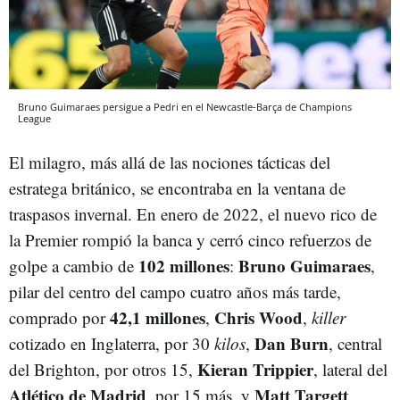
Bruno Guimaraes persigue a Pedri en el Newcastle-Barça de Champions
League
El milagro, más allá de las nociones tácticas del
estratega británico, se encontraba en la ventana de
traspasos invernal. En enero de 2022, el nuevo rico de
la Premier rompió la banca y cerró cinco refuerzos de
102 millones
Bruno Guimaraes
golpe a cambio de
:
,
pilar del centro del campo cuatro años más tarde,
42,1 millones
Chris Wood
comprado por
,
,
killer
Dan Burn
cotizado en Inglaterra, por 30
kilos
,
, central
Kieran Trippier
del Brighton, por otros 15,
, lateral del
Atlético de Madrid
Matt Targett
, por 15 más, y
,