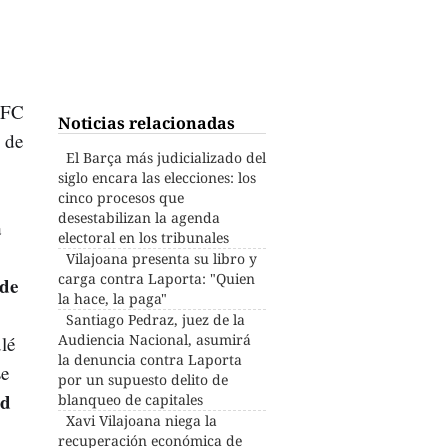
l FC
Noticias relacionadas
o de
El Barça más judicializado del
siglo encara las elecciones: los
cinco procesos que
desestabilizan la agenda
a
electoral en los tribunales
Vilajoana presenta su libro y
carga contra Laporta: "Quien
de
la hace, la paga"
Santiago Pedraz, juez de la
Audiencia Nacional, asumirá
ulé
la denuncia contra Laporta
se
por un supuesto delito de
ad
blanqueo de capitales
Xavi Vilajoana niega la
recuperación económica de