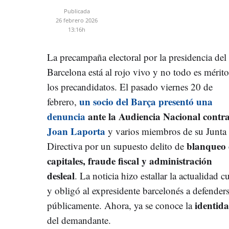
Publicada
26 febrero 2026
13:16h
La precampaña electoral por la presidencia de
Barcelona está al rojo vivo y no todo es mérit
los precandidatos. El pasado viernes 20 de
un socio del Barça presentó una
febrero,
denuncia
ante la Audiencia Nacional contr
Joan Laporta
y varios miembros de su Junta
blanqueo 
Directiva por un supuesto delito de
capitales, fraude fiscal y administración
desleal
. La noticia hizo estallar la actualidad c
y obligó al expresidente barcelonés a defender
identid
públicamente. Ahora, ya se conoce la
del demandante.