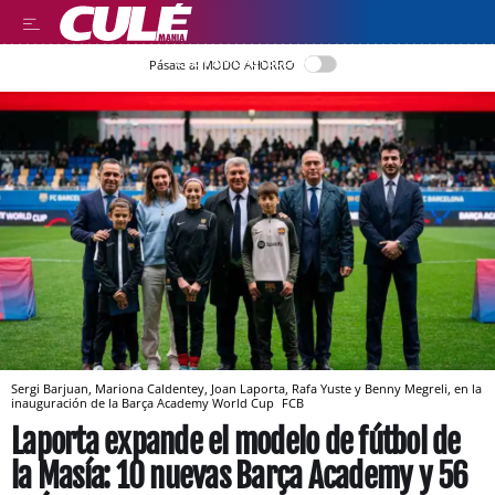
LEER EN CASTELLANO
Pásate al MODO AHORRO
Sergi Barjuan, Mariona Caldentey, Joan Laporta, Rafa Yuste y Benny Megreli, en la
inauguración de la Barça Academy World Cup
FCB
Laporta expande el modelo de fútbol de
la Masía: 10 nuevas Barça Academy y 56