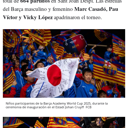
664 partidos
total de
en Sant Joan Despí. Las estrellas
Marc Casadó, Pau
del Barça masculino y femenino
Víctor y Vicky López
apadrinaron el torneo.
Niños participantes de la Barça Academy World Cup 2025, durante la
ceremonia de inauguración en el Estadi Johan Cruyff
FCB