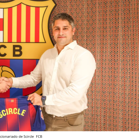
ccionariado de Scircle
FCB