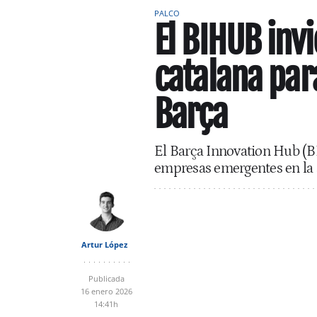
PALCO
El BIHUB inv
catalana par
Barça
El Barça Innovation Hub (BI
empresas emergentes en la ap
Artur López
Publicada
16 enero 2026
14:41h