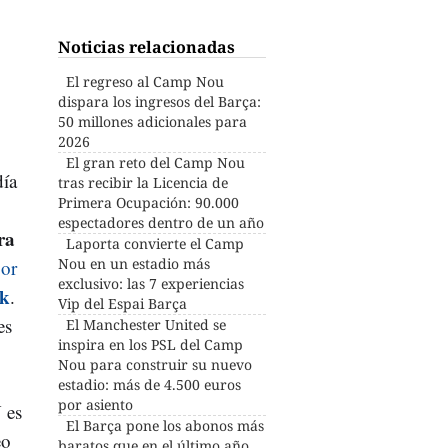
Noticias relacionadas
El regreso al Camp Nou
dispara los ingresos del Barça:
50 millones adicionales para
2026
El gran reto del Camp Nou
día
tras recibir la Licencia de
Primera Ocupación: 90.000
espectadores dentro de un año
ra
Laporta convierte el Camp
Nou en un estadio más
por
exclusivo: las 7 experiencias
k
.
Vip del Espai Barça
es
El Manchester United se
inspira en los PSL del Camp
Nou para construir su nuevo
estadio: más de 4.500 euros
por asiento
 es
El Barça pone los abonos más
eo
baratos que en el último año