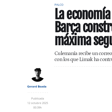
PALCO
La economía c
Barça constr
máxima seg
Culemanía recibe un correo
con los que Limak ha contru
Gerard Boada
Publicada
12 octubre 2025
00:39h