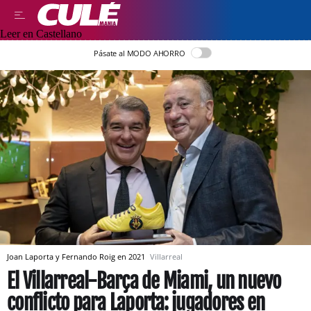
Leer en Castellano
Pásate al MODO AHORRO
Joan Laporta y Fernando Roig en 2021
Villarreal
El Villarreal-Barça de Miami, un nuevo
conflicto para Laporta: jugadores en