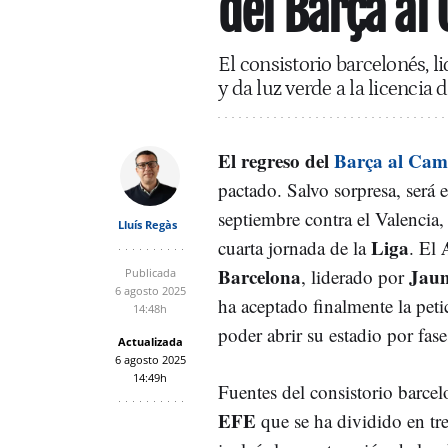
del Barça al
El consistorio barcelonés, l
y da luz verde a la licencia
El regreso del
Barça al Ca
pactado. Salvo sorpresa, será 
septiembre contra el Valencia,
Lluís Regàs
Liga
cuarta jornada de la
. El
Barcelona
Jaum
, liderado por
Publicada
6 agosto 2025
ha aceptado finalmente la peti
14:48h
poder abrir su estadio por fase
Actualizada
6 agosto 2025
14:49h
Fuentes del consistorio barcel
EFE
que se ha dividido en tr