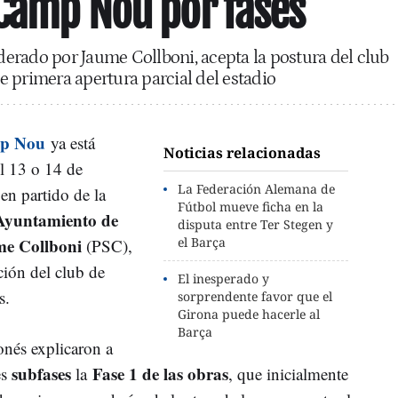
 Camp Nou por fases
iderado por Jaume Collboni, acepta la postura del club
 de primera apertura parcial del estadio
mp Nou
ya está
Noticias relacionadas
el 13 o 14 de
La Federación Alemana de
 en partido de la
Fútbol mueve ficha en la
Ayuntamiento de
disputa entre Ter Stegen y
e Collboni
el Barça
(PSC),
ción del club de
El inesperado y
s.
sorprendente favor que el
Girona puede hacerle al
Barça
onés explicaron a
subfases
Fase 1 de las obras
es
la
, que inicialmente