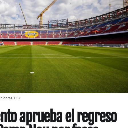
 en obras
FCB
nto aprueba el regreso