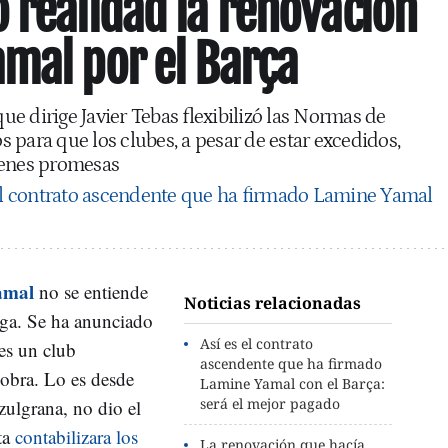
 realidad la renovación
mal por el Barça
que dirige Javier Tebas flexibilizó las Normas de
 para que los clubes, a pesar de estar excedidos,
venes promesas
el contrato ascendente que ha firmado Lamine Yamal
amal
no se entiende
Noticias relacionadas
iga. Se ha anunciado
Así es el contrato
 es un club
ascendente que ha firmado
obra. Lo es desde
Lamine Yamal con el Barça:
será el mejor pagado
azulgrana, no dio el
ta
contabilizara los
La renovación que hacía