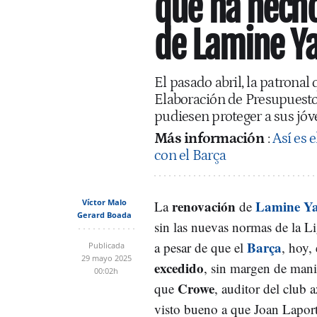
que ha hecho
de Lamine Ya
El pasado abril, la patronal 
Elaboración de Presupuestos
pudiesen proteger a sus jó
Más información
:
Así es 
con el Barça
Víctor Malo
renovación
Lamine Y
La
de
Gerard Boada
sin las nuevas normas de la L
Barça
a pesar de que el
, hoy,
Publicada
29 mayo 2025
excedido
, sin margen de mani
00:02h
Crowe
que
, auditor del club 
visto bueno a que Joan Lapor