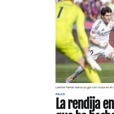
Lamine Yamal marca su gol con rosca en el c
PALCO
La rendija en 