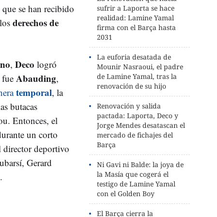
s que se han recibido
sufrir a Laporta se hace
realidad: Lamine Yamal
derechos de
 los
firma con el Barça hasta
2031
La euforia desatada de
rno
Deco
,
logró
Mounir Nasraoui, el padre
Abauding
de Lamine Yamal, tras la
e fue
,
renovación de su hijo
temporal
anera
, la
as butacas
Renovación y salida
pactada: Laporta, Deco y
ou. Entonces, el
Jorge Mendes desatascan el
urante un corto
mercado de fichajes del
Barça
 director deportivo
ubarsí, Gerard
Ni Gavi ni Balde: la joya de
la Masía que cogerá el
i.
testigo de Lamine Yamal
con el Golden Boy
El Barça cierra la