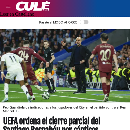
Leer en Castellano
Pásate al MODO AHORRO
Pep Guardiola da indicaciones a los jugadores del City en el partido contra el Real
Madrid
EFE
UEFA ordena el cierre parcial del