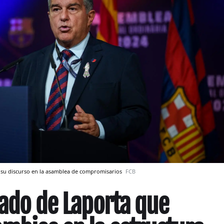
e su discurso en la asamblea de compromisarios
FCB
apado de Laporta que