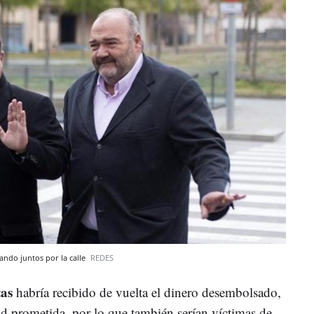
ando juntos por la calle
REDES
tas
habría recibido de vuelta el dinero desembolsado,
d prometida, por lo que también serían víctimas de