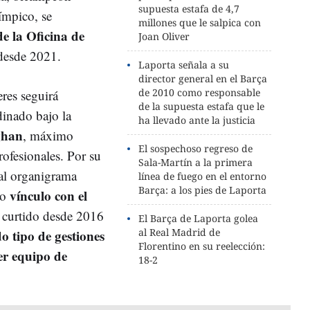
supuesta estafa de 4,7
ímpico, se
millones que le salpica con
de la Oficina de
Joan Oliver
esde 2021.
Laporta señala a su
director general en el Barça
de 2010 como responsable
res seguirá
de la supuesta estafa que le
dinado bajo la
ha llevado ante la justicia
ghan
, máximo
El sospechoso regreso de
rofesionales. Por su
Sala-Martín a la primera
 al organigrama
línea de fuego en el entorno
Barça: a los pies de Laporta
vínculo con el
mo
 curtido desde 2016
El Barça de Laporta golea
al Real Madrid de
o tipo de gestiones
Florentino en su reelección:
er equipo de
18-2