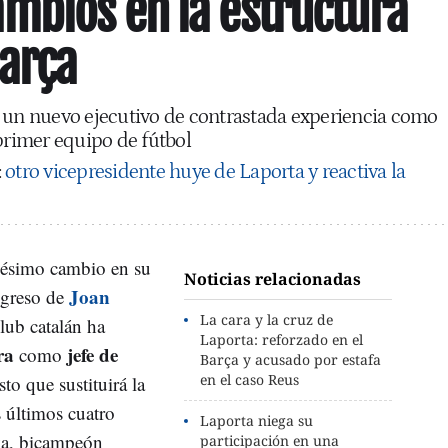
mbios en la estructura
Barça
a un nuevo ejecutivo de contrastada experiencia como
 primer equipo de fútbol
:
otro vicepresidente huye de Laporta y reactiva la
enésimo cambio en su
Noticias relacionadas
Joan
regreso de
La cara y la cruz de
club catalán ha
Laporta: reforzado en el
ra
jefe de
como
Barça y acusado por estafa
en el caso Reus
o que sustituirá la
 últimos cuatro
Laporta niega su
ka, bicampeón
participación en una