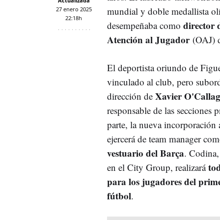
Actualizada
mundial y doble medallista ol
27 enero 2025
22:18h
director 
desempeñaba como
Atención al Jugador
(OAJ) d
El deportista oriundo de Figue
vinculado al club, pero subor
Xavier O'Calla
dirección de
responsable de las secciones p
parte, la nueva incorporación
ejercerá de team manager co
vestuario del Barça
. Codina,
tod
en el City Group, realizará
para los jugadores del prim
fútbol
.