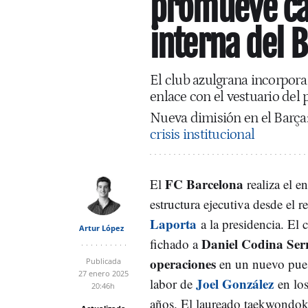
promueve ca
interna del 
El club azulgrana incorpor
enlace con el vestuario del
Nueva dimisión en el Barça
crisis institucional
FC Barcelona
El
realiza el 
estructura ejecutiva desde el 
Laporta
a la presidencia. El 
Artur López
Daniel Codina Ser
fichado a
operaciones
en un nuevo puest
Publicada
27 enero 2025
Joel González
labor de
en los
20:46h
años. El laureado taekwondo