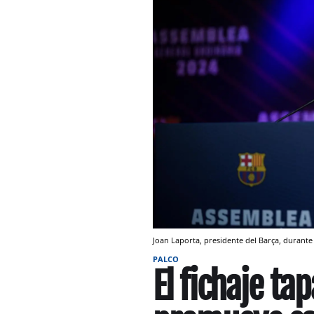
Joan Laporta, presidente del Barça, durant
PALCO
El fichaje t