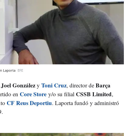
oan Laporta
EFE
Joel González
Toni Cruz
Barça
,
y
, director de
Core Store
CSSB Limited
rtido en
y/o su filial
,
CF Reus Deportiu
nto
. Laporta fundó y administró
9.