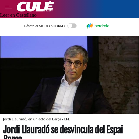
Leer en Castellano
Pásate al MODO AHORRO
Jordi Llauradó, en un acto del Barça / EFE
Jordi Llauradó se desvincula del Espai