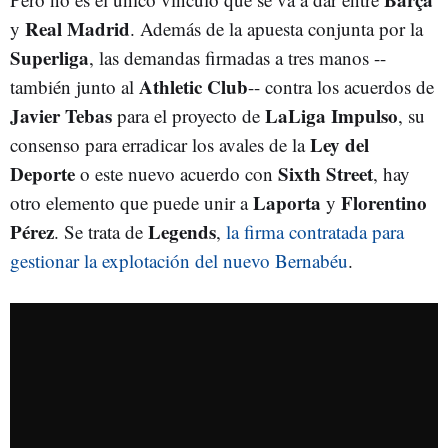
Real Madrid
y
. Además de la apuesta conjunta por la
Superliga
, las demandas firmadas a tres manos --
Athletic Club
también junto al
-- contra los acuerdos de
Javier Tebas
LaLiga Impulso
para el proyecto de
, su
Ley del
consenso para erradicar los avales de la
Deporte
Sixth Street
o este nuevo acuerdo con
, hay
Laporta
Florentino
otro elemento que puede unir a
y
Pérez
Legends
. Se trata de
,
la firma contratada para
gestionar la explotación del nuevo Bernabéu
.