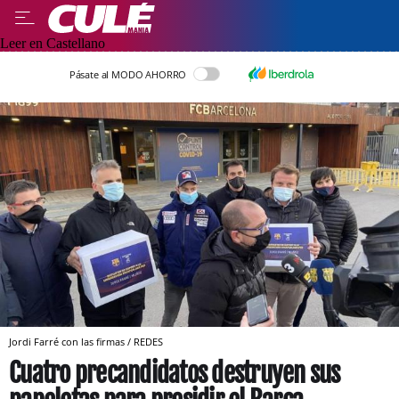
Leer en Castellano
Pásate al MODO AHORRO
Jordi Farré con las firmas / REDES
Cuatro precandidatos destruyen sus