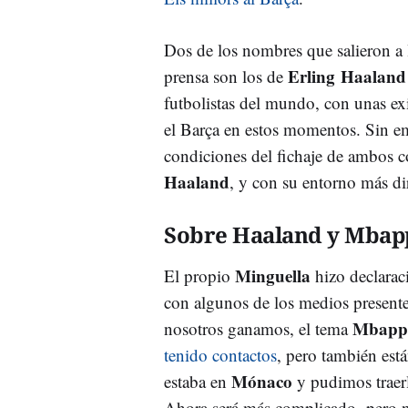
Dos de los nombres que salieron a l
Erling Haalan
prensa son los de
futbolistas del mundo, con unas exi
el Barça en estos momentos. Sin 
condiciones del fichaje de ambos 
Haaland
, y con su entorno más di
Sobre Haaland y Mba
Minguella
El propio
hizo declarac
con algunos de los medios presente
Mbap
nosotros ganamos, el tema
tenido contactos
, pero también est
Mónaco
estaba en
y pudimos traer
Ahora será más complicado, pero n