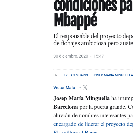
condiciones pa
Mbappé
El responsable del proyecto dep
de fichajes ambiciosa pero auste
30 diciembre, 2020
15:47
KYLIAN MBAPPÉ
JOSEP MARIA MINGUELLA
Víctor Malo
Josep María Minguella
ha irrumpi
Barcelona
por la puerta grande. Co
aluvión de nombres interesantes par
encargado de liderar el proyecto d
Els millors al Barça
.