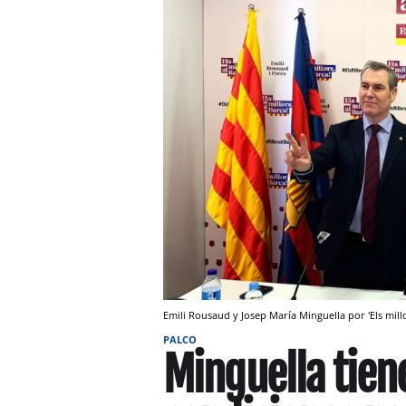
Emili Rousaud y Josep María Minguella por 'Els mill
PALCO
Minguella tien