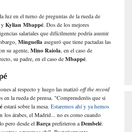
a luz en el turno de preguntas de la rueda de
d
Kylian Mbappé
y
. Dos de los mejores
gencias salariales que difícilmente podría asumir
Minguella
embargo,
aseguró que tiene pactadas las
Mino Raiola
con su agente,
, en el caso de
Mbappé
recto, su padre, en el caso de
.
ppé
iones al respecto y luego las matizó
off the record
s en la rueda de prensa. "Comprenderéis que si
pé
estará sobre la mesa.
Estaremos ahí y ya hemos
án los árabes, el Madrid... no es como cuando
Barça
Dembelé
lo pero desde el
prefirieron a
.
osotros estaremos ahí". Posteriormente,