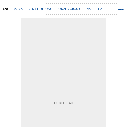
BARÇA
FRENKIE DE JONG
RONALD ARAUJO
IÑAKI PEÑA
HANSI FLICK