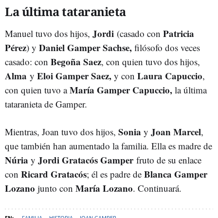
La última tataranieta
Jordi
Patricia
Manuel tuvo dos hijos,
(casado con
Pérez
Daniel Gamper Sachse,
) y
filósofo dos veces
Begoña Saez
casado: con
, con quien tuvo dos hijos,
Alma
Eloi Gamper Saez,
Laura Capuccio
y
y con
,
María Gamper Capuccio,
con quien tuvo a
la última
tataranieta de Gamper.
Sonia
Joan Marcel
Mientras, Joan tuvo dos hijos,
y
,
que también han aumentado la familia. Ella es madre de
Núria
Jordi Gratacós Gamper
y
fruto de su enlace
Ricard Gratacós
Blanca Gamper
con
; él es padre de
Lozano
María Lozano
junto con
. Continuará.
FAMILIA
HISTORIA
JOAN GAMPER