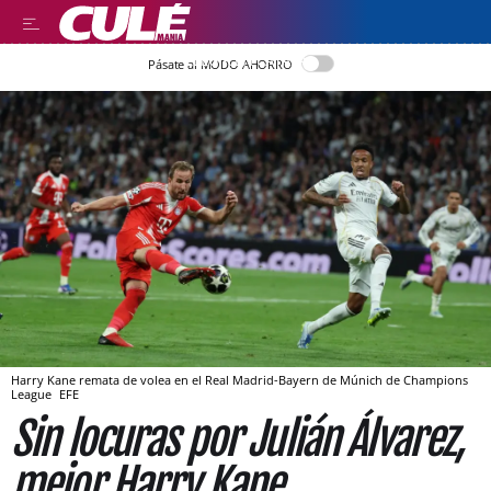
LLEGIR EN CATALÀ
Pásate al MODO AHORRO
Harry Kane remata de volea en el Real Madrid-Bayern de Múnich de Champions
League
EFE
Sin locuras por Julián Álvarez,
mejor Harry Kane