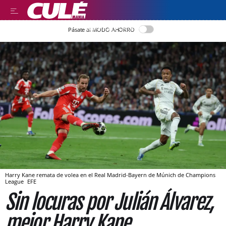
LLEGIR EN CATALÀ
Pásate al MODO AHORRO
Harry Kane remata de volea en el Real Madrid-Bayern de Múnich de Champions
League
EFE
Sin locuras por Julián Álvarez,
mejor Harry Kane