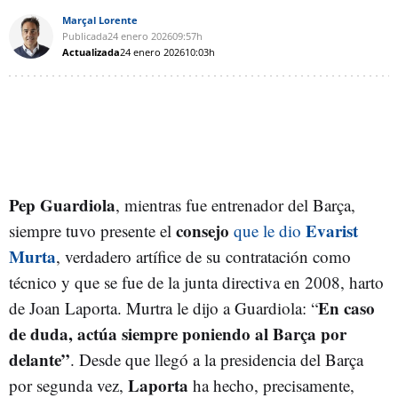
Marçal Lorente
Publicada
24 enero 2026
09:57h
Actualizada
24 enero 2026
10:03h
Pep Guardiola
, mientras fue entrenador del Barça,
consejo
Evarist
siempre tuvo presente el
que le dio
Murta
, verdadero artífice de su contratación como
técnico y que se fue de la junta directiva en 2008, harto
En caso
de Joan Laporta. Murtra le dijo a Guardiola: “
de duda, actúa siempre poniendo al Barça por
delante”
. Desde que llegó a la presidencia del Barça
Laporta
por segunda vez,
ha hecho, precisamente,