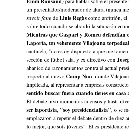
Emili Rousaud
) para hablar sobre el presente 
un presentador/moderador de altura (nunca me
Lluis Regàs
savoir faire
de
como anfitrión, el 
sobre todo cuando se abordó la situación econ
Mientras que Gaspart y Romeu defendían co
Laporta, un vehemente Vilajoana torpedea
cantinela, "no estoy dispuesto a que me tomen p
Jose
sección de fútbol sala, y ex directivo con
abanico de razonamientos contra el actual pre
Camp Nou
respecto al nuevo
, donde Vilajoan
implicada, al representar a empresas constructo
sentido buscar fuera cuando tienes en casa 
El debate tuvo momentos intensos y hasta di
ser laportista, "soy presidencialista"
, o se m
emplazaron a repetir el debate dentro de diez a
lo mejor, que sois jóvenes". El ex presidente r