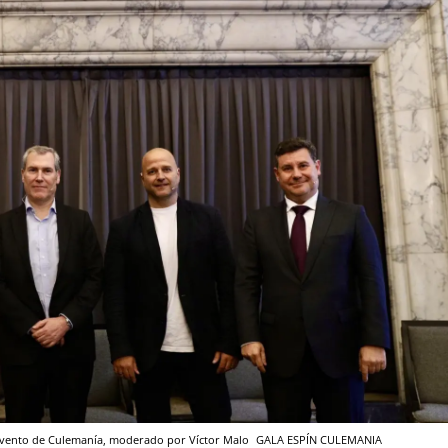
l evento de Culemanía, moderado por Víctor Malo
GALA ESPÍN
CULEMANIA