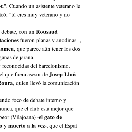
u". Cuando un asistente veterano le
icó, "tú eres muy veterano y no
Rousaud
l debate, con un
taciones
fueron planas y anodinas--,
omeu,
que parece aún tener los dos
anas de jarana.
y reconocidas del barcelonismo.
Josep Lluís
 el que fuera asesor de
Roura
, quien llevó la comunicación
endo foco de debate interno y
nunca, que el club está mejor que
el gato de
peor (Vilajoana) -
o y muerto a la vez
-, que el Espai