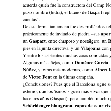
acuerda quién fue la constructora del Camp No
puso nombre (Indra), el bueno de Gaspart repl
cuentas".
De esta forma tan amena fue desarrollándose e
apor
prácticamente de invitado de piedra --sus
Gaspart
R
un
, entre chisposo y nostálgico, un
Vilajoana
pies en la junta directiva, y un
con g
Y entre los asistentes muchas caras conocidas 
Domènec Garcia
Algunas más añejas, como
,
Núñez
Albert 
, y, otras más modernas, como
Victor Font
de
en la última campaña.
¿Conclusiones? Pues que el Barcelona sigue si
externo, que los 'ismos' siguen más vivos que 
hace tres años (Gaspart), pero también mucho 
Schöridenger blaugrana, capaz de estar viv