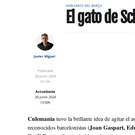
HABLEMOS DEL BARÇA
El gato de S
Javier Miguel
Publicada
20 junio 2024
10:15h
Actualizada
20 junio 2024
13:50h
Culemania
tuvo la brillante idea de agitar el 
Joan Gaspart, Ed
reconocidos barcelonistas (