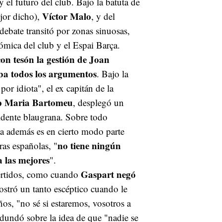
y el futuro del club. Bajo la batuta de
Víctor Malo
jor dicho),
, y del
debate transitó por zonas sinuosas,
ómica del club y el Espai Barça.
n tesón la gestión de Joan
ba todos los argumentos
. Bajo la
or idiota", el ex capitán de la
p Maria Bartomeu
, desplegó un
sidente blaugrana. Sobre todo
a además es en cierto modo parte
no tiene ningún
ras españolas, "
a las mejores
".
Gaspart negó
vertidos, como cuando
ostró un tanto escéptico cuando le
ños, "no sé si estaremos, vosotros a
edundó sobre la idea de que "nadie se