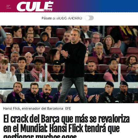
LLEGIR EN CATALÀ
Pásate al MODO AHORRO
Hansi Flick, entrenador del Barcelona
EFE
El crack del Barça que más se revaloriza
en el Mundial: Hansi Flick tendrá que