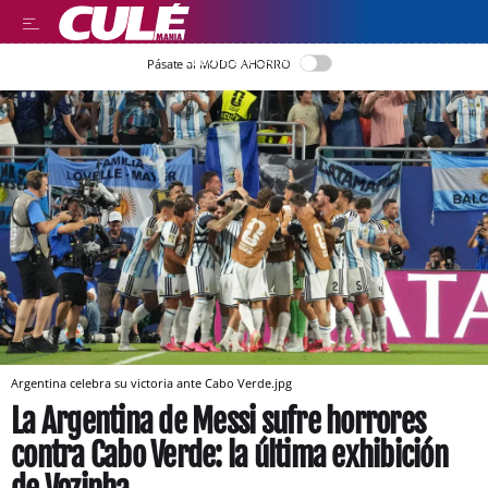
LLEGIR EN CATALÀ
Pásate al MODO AHORRO
Argentina celebra su victoria ante Cabo Verde.jpg
La Argentina de Messi sufre horrores
contra Cabo Verde: la última exhibición