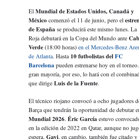
Mundial de Estados Unidos, Canadá y
El
México
estre
comenzó el 11 de junio, pero el
de España
se producirá este mismo lunes. La
Ca
Roja debutará en la Copa del Mundo ante
Verde
(18:00 horas)
en el Mercedes-Benz Are
10 futbolistas del
FC
de Atlanta
. Hasta
Barcelona
pueden estrenarse hoy en el torneo
gran mayoría, por eso, lo hará con el combina
Luis de la Fuente
que dirige
.
El técnico riojano convocó a ocho jugadores d
Barça que tendrán la oportunidad de debutar e
Mundial 2026
Éric García
.
estuvo convocad
en la edición de 2022 en Qatar, aunque no jugó
Gavi
espera.
, en cambio, también fue citado y