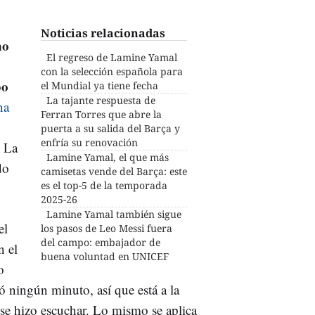
Noticias relacionadas
no
El regreso de Lamine Yamal
con la selección española para
bo
el Mundial ya tiene fecha
La tajante respuesta de
na
Ferran Torres que abre la
puerta a su salida del Barça y
enfría su renovación
. La
Lamine Yamal, el que más
do
camisetas vende del Barça: este
es el top-5 de la temporada
2025-26
Lamine Yamal también sigue
el
los pasos de Leo Messi fuera
del campo: embajador de
n el
buena voluntad en UNICEF
o
 ningún minuto, así que está a la
 se hizo escuchar. Lo mismo se aplica