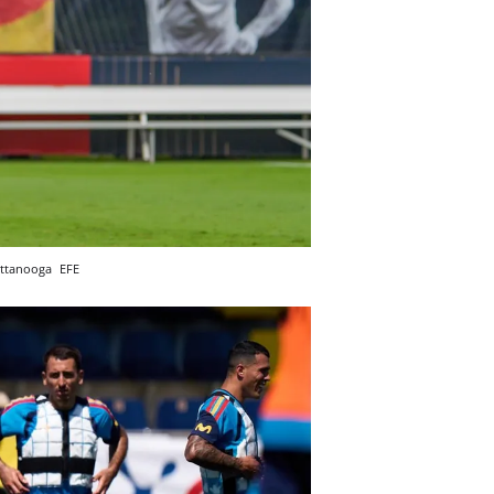
attanooga
EFE